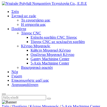
Σπίτι
Σχετικά με εμάς
Το εργοστάσιο μας
Η υπηρεσία μας
Προϊόντα
Τόρνος CNC
Επίπεδο κρεβάτι CNC Τόρνος
Τόρνος CNC με κεκλιμένο κρεβάτι
Κέντρο Μηχανικής
Κάθετη Μηχανική Κέντρο
Οριζόντια Μηχανική Κέντρο
Gantry Machining Center
5-Axis Machining Center
Βιομηχανικό ρομπότ
Νέα
Γνώση
Επικοινωνήστε μαζί μας
Ανατροφοδότηση
Σπίτι
/
Προϊόντα
/
Κέντρο Μηχανικής
/
5-Axis Machining Center