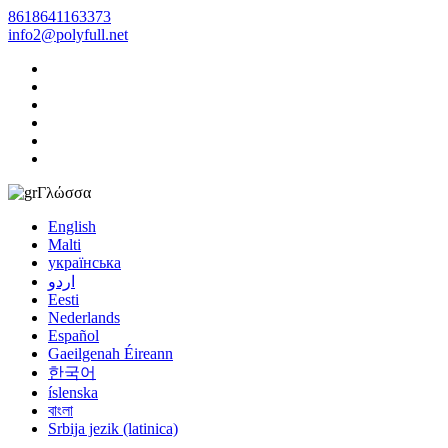
8618641163373
info2@polyfull.net
Γλώσσα
English
Malti
українська
اردو
Eesti
Nederlands
Español
Gaeilgenah Éireann
한국어
íslenska
বাংলা
Srbija jezik (latinica)