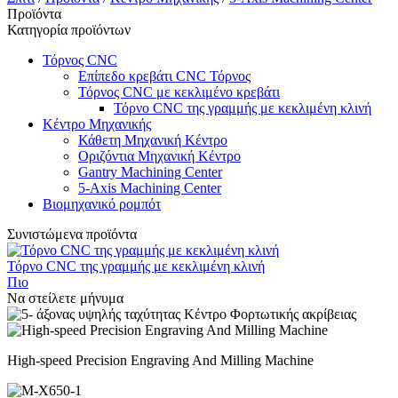
Προϊόντα
Κατηγορία προϊόντων
Τόρνος CNC
Επίπεδο κρεβάτι CNC Τόρνος
Τόρνος CNC με κεκλιμένο κρεβάτι
Τόρνο CNC της γραμμής με κεκλιμένη κλινή
Κέντρο Μηχανικής
Κάθετη Μηχανική Κέντρο
Οριζόντια Μηχανική Κέντρο
Gantry Machining Center
5-Axis Machining Center
Βιομηχανικό ρομπότ
Συνιστώμενα προϊόντα
Τόρνο CNC της γραμμής με κεκλιμένη κλινή
Πιο
Να στείλετε μήνυμα
High-speed Precision Engraving And Milling Machine